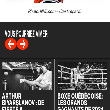
Photo: NHL.com – C’est reparti…
VOUS POURRIEZ AIMER:
ARTHUR
BOXE QUÉBÉCOISE:
BIYARSLANOV : DE
LES GRANDS
FIERTÉ À
GAGNANTS DE 2024,