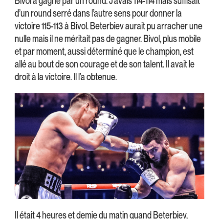
Bivol a gagné par un round. J’avais 114-114 mais suffisait
d’un round serré dans l’autre sens pour donner la
victoire 115-113 à Bivol. Beterbiev aurait pu arracher une
nulle mais il ne méritait pas de gagner. Bivol, plus mobile
et par moment, aussi déterminé que le champion, est
allé au bout de son courage et de son talent. Il avait le
droit à la victoire. Il l’a obtenue.
Il était 4 heures et demie du matin quand Beterbiev,