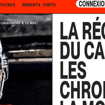
CONNEXIO
TAIRES
MOMENTS FORTS
LA RÉ
 CHRONIQUEURS À LA MODE!
DU CA
LES
CHRO