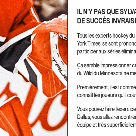
IL N’Y PAS QUE SYL
DE SUCCÈS INVRAIS
Tous les experts hockey du s
York Times, se sont prononc
participer aux séries élimina
Ça semble impressionner cer
du Wild du Minnesota ne me
Premièrement, il est comme à
connaît les joueurs qu’il cou
Vous pouvez faire l’exercice
Dallas, vous allez rencontr
équipe et très superficiellem