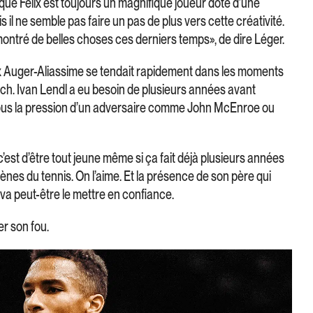
e que Félix est toujours un magnifique joueur doté d’une
il ne semble pas faire un pas de plus vers cette créativité.
a montré de belles choses ces derniers temps», de dire Léger.
lix Auger-Aliassime se tendait rapidement dans les moments
tch. Ivan Lendl a eu besoin de plusieurs années avant
ous la pression d’un adversaire comme John McEnroe ou
’est d’être tout jeune même si ça fait déjà plusieurs années
scènes du tennis. On l’aime. Et la présence de son père qui
va peut-être le mettre en confiance.
er son fou.