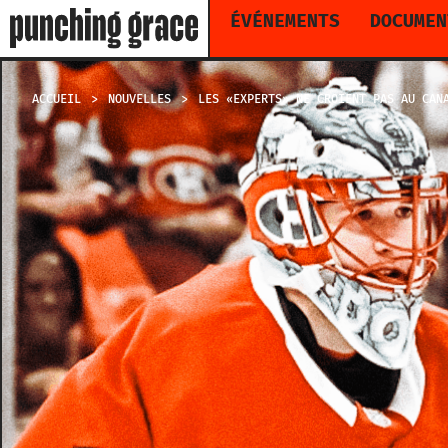
ÉVÉNEMENTS
DOCUMEN
ACCUEIL
NOUVELLES
LES «EXPERTS» NE CROIENT PAS AU CAN