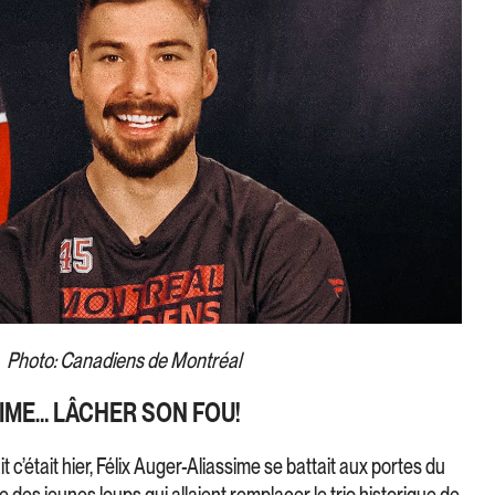
Photo: Canadiens de Montréal
SIME… LÂCHER SON FOU!
it c’était hier, Félix Auger-Aliassime se battait aux portes du
ie des jeunes loups qui allaient remplacer le trio historique de