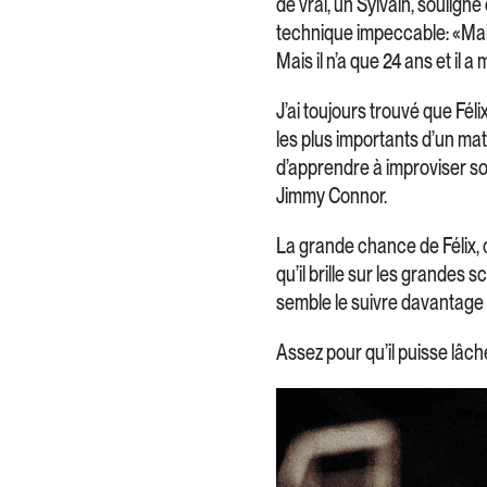
de vrai, un Sylvain, soulign
technique impeccable: «Mais 
Mais il n’a que 24 ans et il 
J’ai toujours trouvé que Fé
les plus importants d’un ma
d’apprendre à improviser s
Jimmy Connor.
La grande chance de Félix, c
qu’il brille sur les grandes 
semble le suivre davantage 
Assez pour qu’il puisse lâch