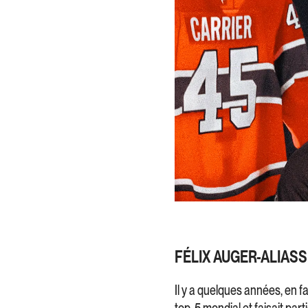
FÉLIX AUGER-ALIAS
Il y a quelques années, en fa
top-5 mondial et faisait part