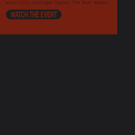
world title challenger Thabiso “The Rock” Mchunu!
WATCH THE EVENT