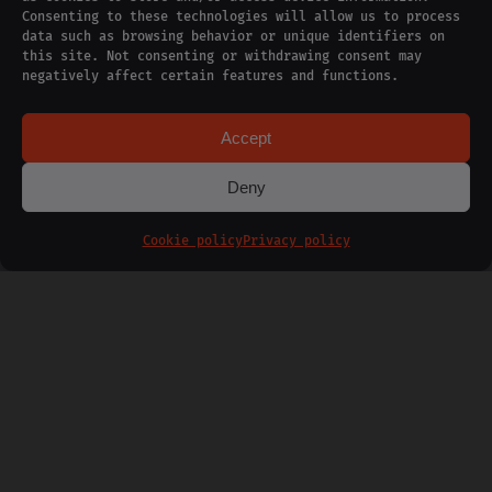
Consenting to these technologies will allow us to process
data such as browsing behavior or unique identifiers on
this site. Not consenting or withdrawing consent may
negatively affect certain features and functions.
Accept
Deny
SUBSCRIBE
Cookie policy
Privacy policy
HIGHLIGHTS
A FIRST TITLE FOR
03.04.2025
THOMAS CHABOT!
11.06.2026