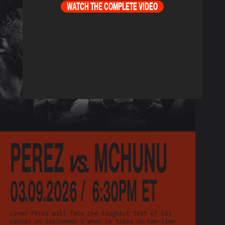
WATCH THE COMPLETE VIDEO
PEREZ
MCHUNU
vs.
03.09.2026 /
6:30PM ET
Lenar Perez will face the toughest test of his
career on September 3 when he takes on two-time