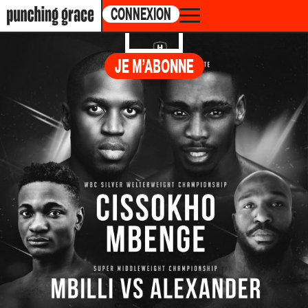
CONNEXION
MBILLI
vs.
JE M’ABONNE
ALEXANDER
NEODIF XXL DE NANTES, PARC DES
EXPOSITIONS 44300, NANTES, FRANCE
17.12.2022 /
2:00PM ET
CARTE DES COMBATS