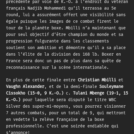
précédente par voie de K.-O. à l’endroit du vétéran
français Nadjib Mohammedi qu’il terrassa au 5e
round, lui a assurément offert une visibilité sans
égale puisque les images de ce combat firent le
tour de la planète boxe. Mbilli n’a maintenant que
pour seul objectif d’être champion du monde et sa
progression fulgurante dans les classements
soutient son ambition et démontre qu’il a sa place
dans l’élite de la division des 168 lb. Boxer en
France sera donc un pas de plus dans sa quête de
reconnaissance sur la scène internationale.
En plus de cette finale entre
Christian Mbilli
et
Vaughn Alexander
, et de la demi-finale
Souleymane
Cissokho (15-0, 9 K.-O.)
c.
Tulani Mbenge (19-1, 15
K.-O.)
pour laquelle sera disputé le titre WBC
Silver des super-mi-moyens, vous pourrez visionner
7 autres combats, pour un total de 9, qui mettront
en vedette la relève française de la boxe
professionnelle. C’est une soirée endiablée qui
s’annonce!