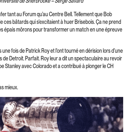
Université de Sherbrooke – Serge Savard
nfer tant au Forum qu’au Centre Bell. Tellement que Bob
 de ces bâtards qui s’excitaient à huer Brisebois. Ça ne prend
es épais môrons pour transformer un match en une épreuve
ne fois de Patrick Roy et l’ont tourné en dérision lors d’une
de Detroit. Parfait. Roy leur a dit un spectaculaire au revoir
pe Stanley avec Colorado et a contribué à plonger le CH
as mieux.