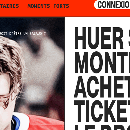
CONNEXIO
TAIRES
MOMENTS FORTS
HUER
ROIT D’ÊTRE UN SALAUD ?
MONT
ACHE
TICKE