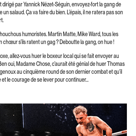
 dirigé par Yannick Nézet-Séguin, envoyez-fort la gang de
n salaud. Ça va faire du bien. L’épais, il ne ratera pas son
t.
 chouchous humoristes. Martin Matte, Mike Ward, tous les
en chœur s’ils ratent un gag ? Deboutte la gang, on hue !
, allez-vous huer le boxeur local qui se fait envoyer au
Ben oui, Madame Chose, c’aurait été génial de huer Thomas
à genoux au cinquième round de son dernier combat et qu’il
ce et le courage de se lever pour continuer…