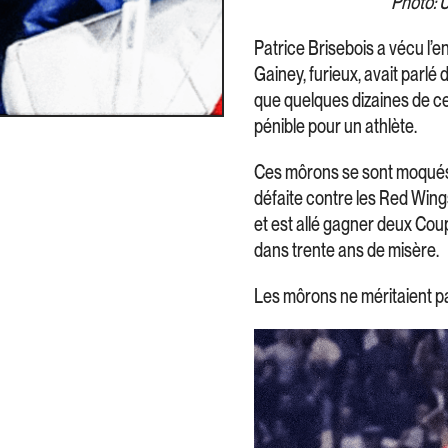
Photo: 
Patrice Brisebois a vécu l’e
Gainey, furieux, avait parlé
que quelques dizaines de c
pénible pour un athlète.
Ces môrons se sont moqués u
défaite contre les Red Wings 
et est allé gagner deux Cou
dans trente ans de misère.
Les môrons ne méritaient p