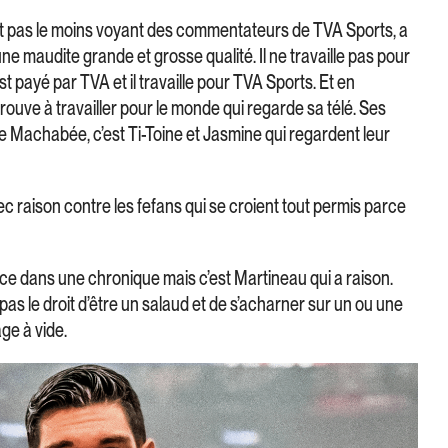
st pas le moins voyant des commentateurs de TVA Sports, a
une maudite grande et grosse qualité. Il ne travaille pas pour
est payé par TVA et il travaille pour TVA Sports. Et en
e trouve à travailler pour le monde qui regarde sa télé. Ses
le Machabée, c’est Ti-Toine et Jasmine qui regardent leur
c raison contre les fefans qui se croient tout permis parce
ace dans une chronique mais c’est Martineau qui a raison.
as le droit d’être un salaud et de s’acharner sur un ou une
ge à vide.