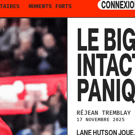
CONNEXIO
TAIRES
MOMENTS FORTS
LE BIG
E !
INTAC
PANIQ
RÉJEAN
TREMBLAY
17 NOVEMBRE 2025
LANE HUTSON JOUE.