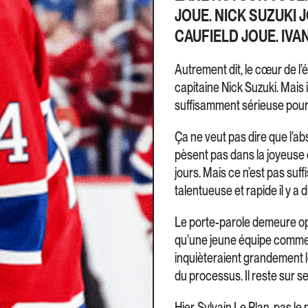
JOUE. NICK SUZUKI 
CAUFIELD JOUE. IVA
Autrement dit, le cœur de l’é
capitaine Nick Suzuki. Mais i
suffisamment sérieuse pour r
Ça ne veut pas dire que l’a
pèsent pas dans la joyeuse 
jours. Mais ce n’est pas suf
talentueuse et rapide il y a d
Le porte-parole demeure optim
qu’une jeune équipe comme la
inquièteraient grandement les
du processus. Il reste sur se
Hier, Sylvain Le Plan, pas le