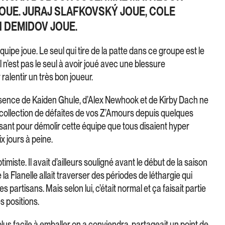
JOUE. JURAJ SLAFKOVSKÝ JOUE, COLE
N DEMIDOV JOUE.
quipe joue. Le seul qui tire de la patte dans ce groupe est le
l n’est pas le seul à avoir joué avec une blessure
alentir un très bon joueur.
bsence de Kaiden Ghule, d’Alex Newhook et de Kirby Dach ne
collection de défaites de vos Z’Amours depuis quelques
fisant pour démolir cette équipe que tous disaient hyper
ix jours à peine.
iste. Il avait d’ailleurs souligné avant le début de la saison
 Flanelle allait traverser des périodes de léthargie qui
 partisans. Mais selon lui, c’était normal et ça faisait partie
s positions.
 plus facile à emballer on a conviendra, partageait un point de