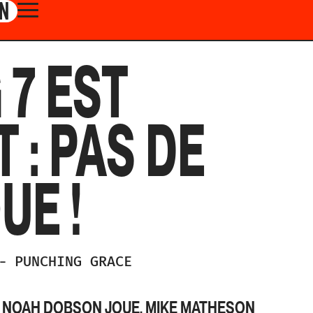
N
 7 EST
T : PAS DE
UE !
-
PUNCHING GRACE
 NOAH DOBSON JOUE. MIKE MATHESON