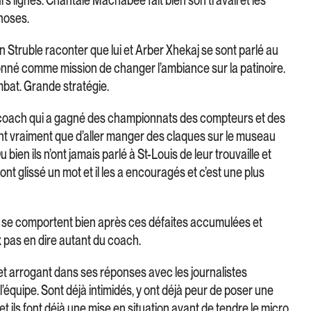
hoses.
 Struble raconter que lui et Arber Xhekaj se sont parlé au
 donné comme mission de changer l’ambiance sur la patinoire.
bat. Grande stratégie.
 coach qui a gagné des championnats des compteurs et des
ent vraiment que d’aller manger des claques sur le museau
u bien ils n’ont jamais parlé à St-Louis de leur trouvaille et
n ont glissé un mot et il les a encouragés et c’est une plus
gars se comportent bien après ces défaites accumulées et
x pas en dire autant du coach.
et arrogant dans ses réponses avec les journalistes
l’équipe. Sont déjà intimidés, y ont déjà peur de poser une
t ils font déjà une mise en situation avant de tendre le micro,