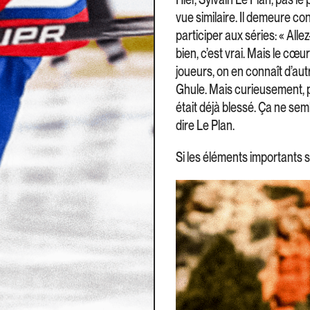
vue similaire. Il demeure c
participer aux séries: « All
bien, c’est vrai. Mais le cœ
joueurs, on en connaît d’autr
Ghule. Mais curieusement, p
était déjà blessé. Ça ne semb
dire Le Plan.
Si les éléments importants 