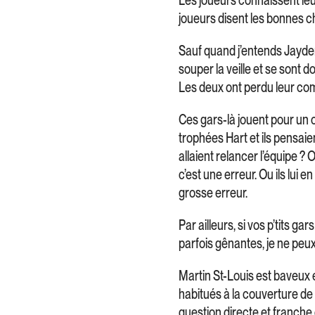
joueurs disent les bonnes c
Sauf quand j’entends Jayden
souper la veille et se sont
Les deux ont perdu leur com
Ces gars-là jouent pour un
trophées Hart et ils pensai
allaient relancer l’équipe ? O
c’est une erreur. Ou ils lui e
grosse erreur.
Par ailleurs, si vos p’tits 
parfois gênantes, je ne peu
Martin St-Louis est baveux 
habitués à la couverture de 
question directe et franche e